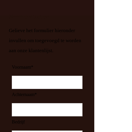
Neem contact op
Gelieve het formulier hieronder
invullen om toegevoegd te worden
aan onze klantenlijst.
Voornaam*
Achternaam*
Bedrijf